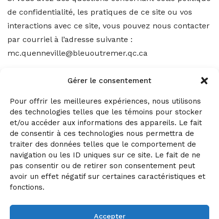
de confidentialité, les pratiques de ce site ou vos
interactions avec ce site, vous pouvez nous contacter
par courriel à l’adresse suivante :
mc.quenneville@bleuoutremer.qc.ca
CONTACTEZ-NOUS
Gérer le consentement
Pour offrir les meilleures expériences, nous utilisons
des technologies telles que les témoins pour stocker
et/ou accéder aux informations des appareils. Le fait
de consentir à ces technologies nous permettra de
Politique de témoins
Politique de confidentialité
traiter des données telles que le comportement de
navigation ou les ID uniques sur ce site. Le fait de ne
997, 3e Avenue Ouest
pas consentir ou de retirer son consentement peut
Québec (Québec) G1L 2X2
avoir un effet négatif sur certaines caractéristiques et
fonctions.
Canada
418-522-6858
Accepter
contact@bleuoutremer.qc.ca